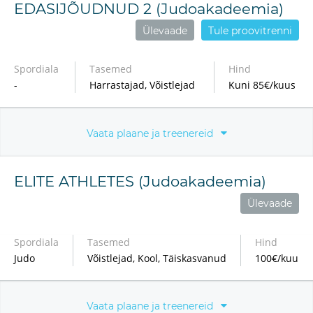
EDASIJÕUDNUD 2 (Judoakadeemia)
Ülevaade
Tule proovitrenni
Spordiala
Tasemed
Hind
-
Harrastajad, Võistlejad
Kuni 85€/kuus
Vaata plaane ja treenereid
ELITE ATHLETES (Judoakadeemia)
Ülevaade
Spordiala
Tasemed
Hind
Judo
Võistlejad, Kool, Täiskasvanud
100€/kuu
Vaata plaane ja treenereid