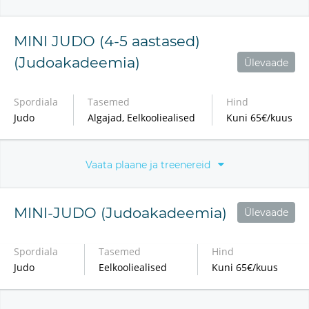
MINI JUDO (4-5 aastased)
(Judoakadeemia)
Ülevaade
Spordiala
Tasemed
Hind
Judo
Algajad, Eelkooliealised
Kuni 65€/kuus
Vaata plaane ja treenereid
MINI-JUDO (Judoakadeemia)
Ülevaade
Spordiala
Tasemed
Hind
Judo
Eelkooliealised
Kuni 65€/kuus