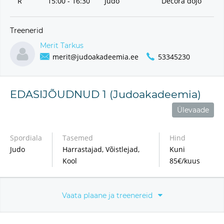
R
15:00 - 16:30
Judo
Decora dojo
Treenerid
Merit Tarkus
merit@judoakadeemia.ee
53345230
EDASIJÕUDNUD 1 (Judoakadeemia)
Ülevaade
Spordiala
Tasemed
Hind
Judo
Harrastajad, Võistlejad,
Kuni
Kool
85€/kuus
Vaata plaane ja treenereid