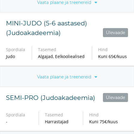
Vaata plaane ja treenereid
MINI-JUDO (5-6 aastased)
(Judoakadeemia)
Ülevaade
Spordiala
Tasemed
Hind
Judo
Algajad, Eelkooliealised
Kuni 65€/kuus
Vaata plaane ja treenereid
SEMI-PRO (Judoakadeemia)
Ülevaade
Spordiala
Tasemed
Hind
-
Harrastajad
Kuni 75€/kuus