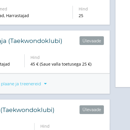
med
Hind
ad, Harrastajad
25
aja (Taekwondoklubi)
Ülevaade
Hind
tajad
45 € (Saue valla toetusega 25 €)
 plaane ja treenereid
l (Taekwondoklubi)
Ülevaade
Hind