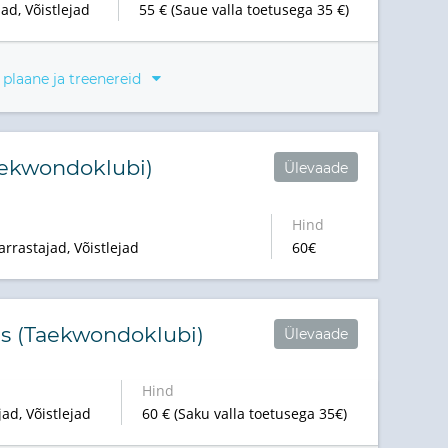
ad, Võistlejad
55 € (Saue valla toetusega 35 €)
 plaane ja treenereid
aekwondoklubi)
Ülevaade
Hind
arrastajad, Võistlejad
60€
us (Taekwondoklubi)
Ülevaade
Hind
ad, Võistlejad
60 € (Saku valla toetusega 35€)