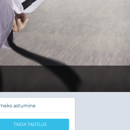
kmeks astumine
TÄIDA TAOTLUS