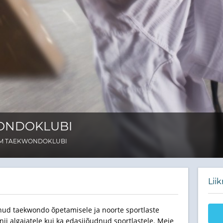
ONDOKLUBI
IM TAEKWONDOKLUBI
Lii
d taekwondo õpetamisele ja noorte sportlaste
ii algajatele kui ka edasijõudnud sportlastele. Meie