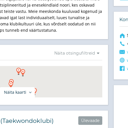
siplineeritud ja enesekindlaid noori, kes oskavad
tust teiste vastu. Meie meeskonda kuuluvad kogenud ja
d igat last individuaalselt, luues turvalise ja
Kon
a klubikultuuri üle, kus võrdselt oodatud on nii
laps tunneb end väärtustatuna.
Näita otsingufiltreid
Näita kaarti
 (Taekwondoklubi)
Ülevaade