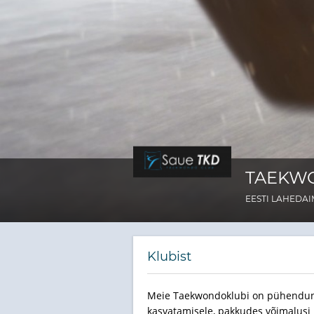
TAEKW
EESTI LAHEDA
Klubist
Meie Taekwondoklubi on pühendunu
kasvatamisele, pakkudes võimalusi n