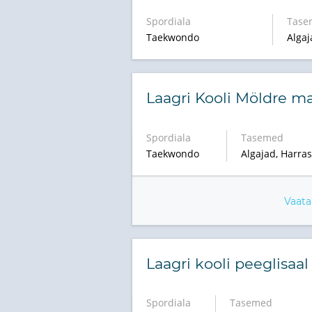
Spordiala
Tase
Taekwondo
Algaj
Laagri Kooli Möldre m
Spordiala
Tasemed
Taekwondo
Algajad, Harras
Vaata
Laagri kooli peeglisaa
Spordiala
Tasemed