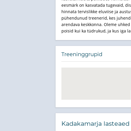
eesmärk on kasvatada tugevaid, dist
hinnata tervislikke eluviise ja aus
pühendunud treenerid, kes juhendava
arendava keskkonna. Oleme uhked om
poisid kui ka tüdrukud, ja kus iga 
Treeninggrupid
Kadakamarja lasteaed