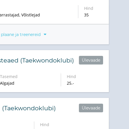
Hind
arrastajad, Võistlejad
35
 plaane ja treenereid
steaed (Taekwondoklubi)
Ülevaade
Tasemed
Hind
Algajad
25.-
a (Taekwondoklubi)
Ülevaade
Hind