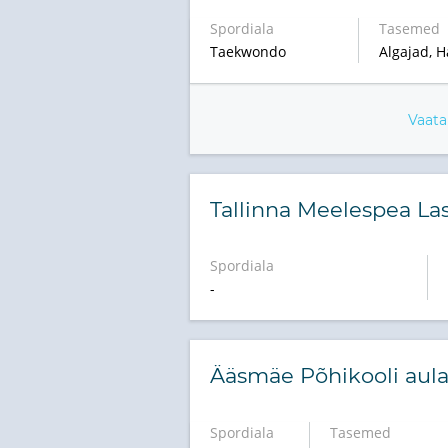
Spordiala
Tasemed
Taekwondo
Algajad, H
Vaata
Tallinna Meelespea La
Spordiala
-
Ääsmäe Põhikooli aul
Spordiala
Tasemed