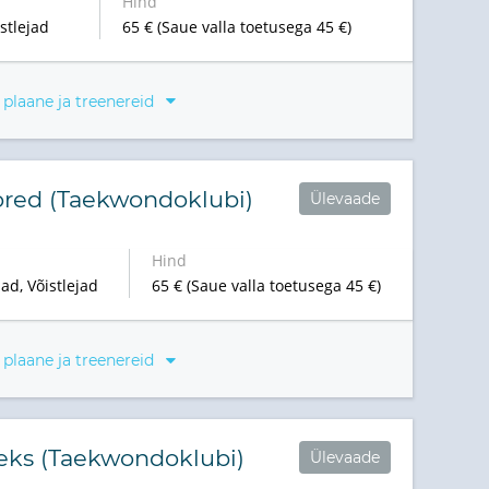
Hind
stlejad
65 € (Saue valla toetusega 45 €)
 plaane ja treenereid
red (Taekwondoklubi)
Ülevaade
Hind
ad, Võistlejad
65 € (Saue valla toetusega 45 €)
 plaane ja treenereid
eks (Taekwondoklubi)
Ülevaade