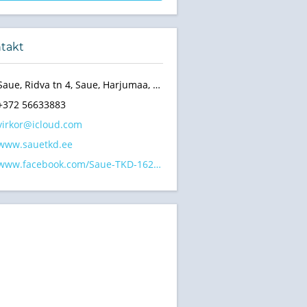
takt
Saue, Ridva tn 4, Saue, Harjumaa, 76506
+372 56633883
virkor@icloud.com
www.sauetkd.ee
www.facebook.com/Saue-TKD-162471303830732/