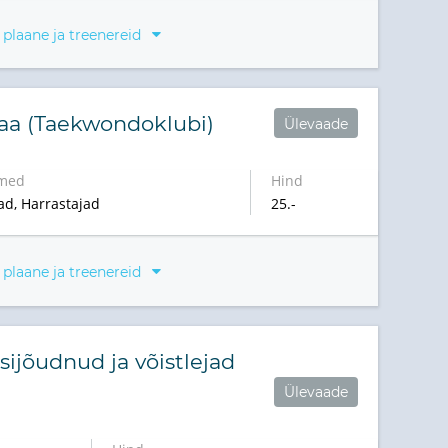
 plaane ja treenereid
aa (Taekwondoklubi)
Ülevaade
med
Hind
ad, Harrastajad
25.-
 plaane ja treenereid
ijõudnud ja võistlejad
Ülevaade