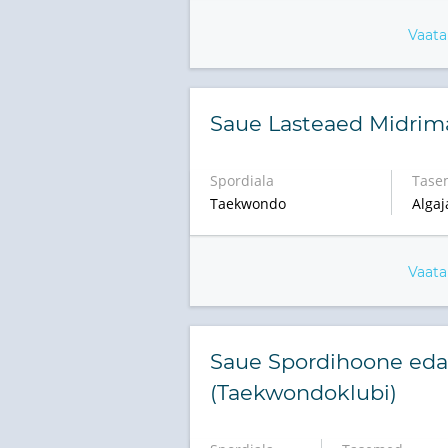
Vaata
Saue Lasteaed Midrim
Spordiala
Tase
Taekwondo
Algaj
Vaata
Saue Spordihoone edas
(Taekwondoklubi)