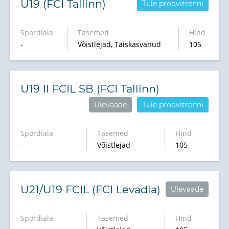
U19 (FCI Tallinn)
Tule proovitrenni
Spordiala
Tasemed
Hind
-
Võistlejad, Täiskasvanud
105
U19 II FCIL SB (FCI Tallinn)
Ülevaade
Tule proovitrenni
Spordiala
Tasemed
Hind
-
Võistlejad
105
U21/U19 FCIL (FCI Levadia)
Ülevaade
Spordiala
Tasemed
Hind