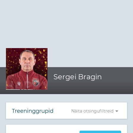
Sergei Bragin
Treeninggrupid
Näita otsingufiltreid