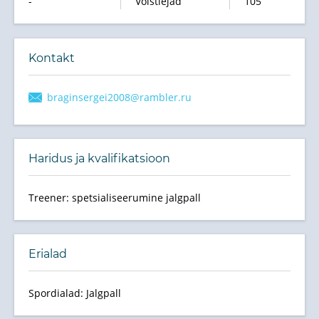
-
Võistlejad
105
Kontakt
braginsergei2008@rambler.ru
Haridus ja kvalifikatsioon
Treener: spetsialiseerumine jalgpall
Erialad
Spordialad: Jalgpall