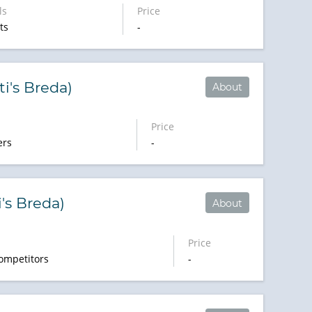
ls
Price
ts
-
i's Breda)
About
Price
ers
-
's Breda)
About
Price
ompetitors
-