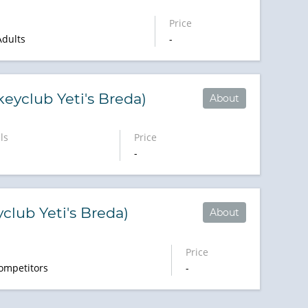
Price
Adults
-
keyclub Yeti's Breda)
About
ls
Price
-
yclub Yeti's Breda)
About
Price
ompetitors
-