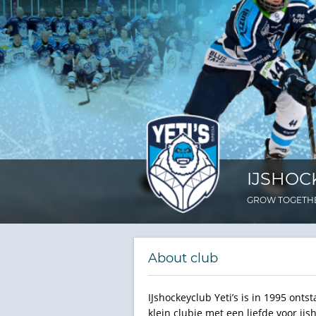
IJSHOC
GROW TOGETH
About club
IJshockeyclub Yeti’s is in 1995 onts
klein clubje met een liefde voor ij