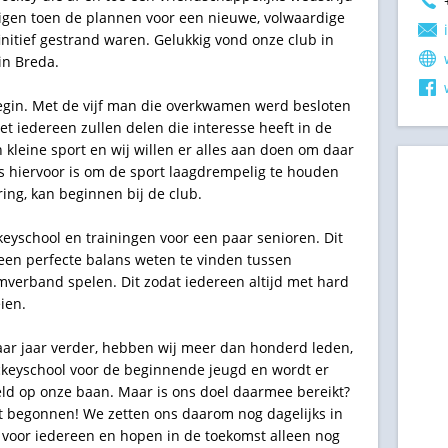
digen toen de plannen voor een nieuwe, volwaardige
initief gestrand waren. Gelukkig vond onze club in
in Breda.
gin. Met de vijf man die overkwamen werd besloten
met iedereen zullen delen die interesse heeft in de
n kleine sport en wij willen er alles aan doen om daar
s hiervoor is om de sport laagdrempelig te houden
ing, kan beginnen bij de club.
keyschool en trainingen voor een paar senioren. Dit
 een perfecte balans weten te vinden tussen
amverband spelen. Dit zodat iedereen altijd met hard
ien.
aar jaar verder, hebben wij meer dan honderd leden,
ckeyschool voor de beginnende jeugd en wordt er
ld op onze baan. Maar is ons doel daarmee bereikt?
net begonnen! We zetten ons daarom nog dagelijks in
 voor iedereen en hopen in de toekomst alleen nog