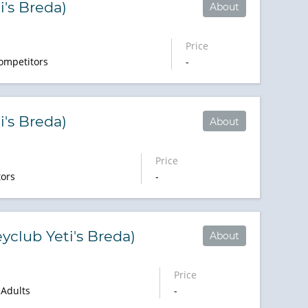
i's Breda)
About
Price
ompetitors
-
i's Breda)
About
Price
ors
-
eyclub Yeti's Breda)
About
Price
 Adults
-