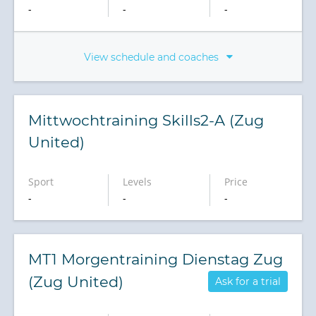
-
-
-
View schedule and coaches
Mittwochtraining Skills2-A (Zug
United)
Sport
Levels
Price
-
-
-
MT1 Morgentraining Dienstag Zug
(Zug United)
Ask for a trial