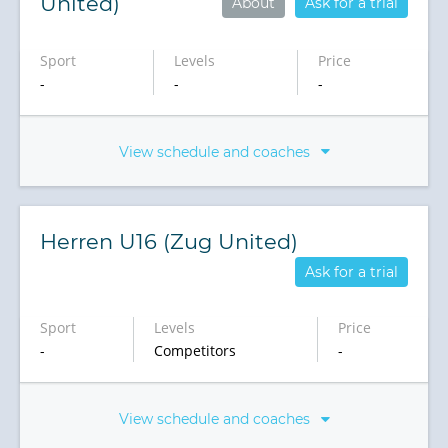
United)
About
Ask for a trial
Sport
Levels
Price
-
-
-
View schedule and coaches
Herren U16 (Zug United)
Ask for a trial
Sport
Levels
Price
-
Competitors
-
View schedule and coaches