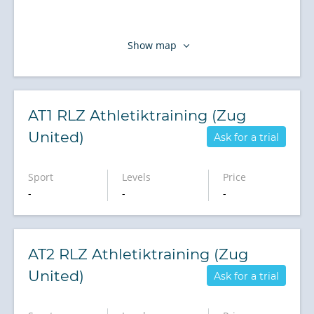
Show map
AT1 RLZ Athletiktraining (Zug
United)
Ask for a trial
Sport
Levels
Price
-
-
-
AT2 RLZ Athletiktraining (Zug
United)
Ask for a trial