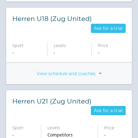
Herren U18 (Zug United)
Ask for a trial
Sport
Levels
Price
-
-
-
View schedule and coaches
Herren U21 (Zug United)
Ask for a trial
Sport
Levels
Price
-
Competitors
-