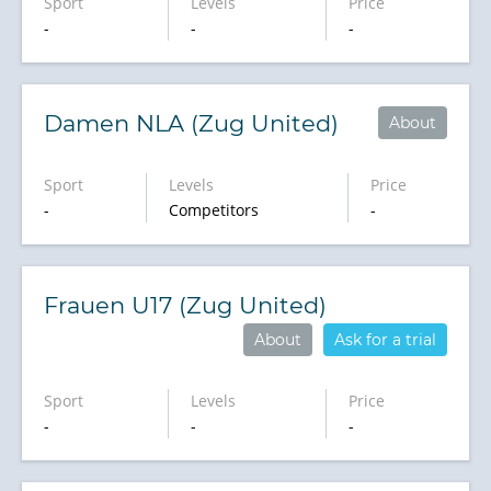
Sport
Levels
Price
-
-
-
Damen NLA (Zug United)
About
Sport
Levels
Price
-
Competitors
-
Frauen U17 (Zug United)
About
Ask for a trial
Sport
Levels
Price
-
-
-