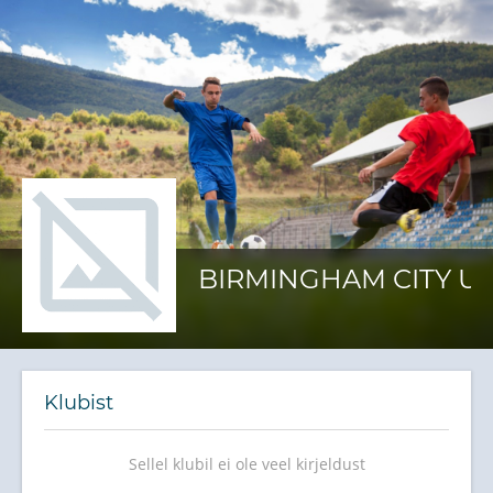
BIRMINGHAM CITY U1
Klubist
Sellel klubil ei ole veel kirjeldust