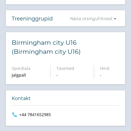
Treeninggrupid
Näita otsingufiltreid
Birmingham city U16
(Birmingham city U16)
Spordiala
Tasemed
Hind
Jalgpall
-
-
Kontakt
+44 7841652985